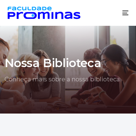
Skip
Skip
links
to
Tog
primary
nav
navigation
Skip
to
content
Nossa Biblioteca
Conheça mais sobre a nossa biblioteca