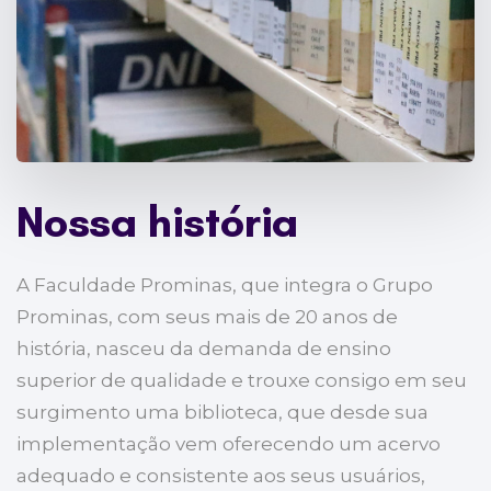
Nossa história
A Faculdade Prominas, que integra o Grupo
Prominas, com seus mais de 20 anos de
história, nasceu da demanda de ensino
superior de qualidade e trouxe consigo em seu
surgimento uma biblioteca, que desde sua
implementação vem oferecendo um acervo
adequado e consistente aos seus usuários,