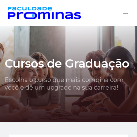
Skip
Skip
links
to
Tog
primary
nav
navigation
Skip
to
content
Cursos de Graduação
Escolha o curso que mais combina com
você e dê um upgrade na sua carreira!